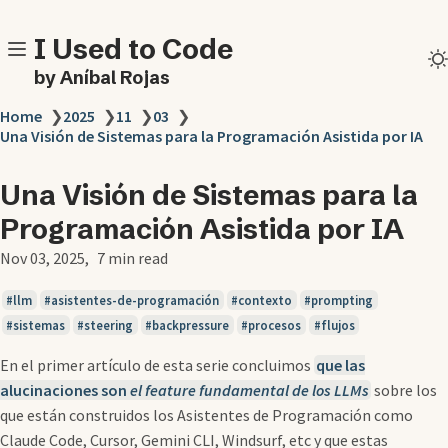
I Used to Code
by Aníbal Rojas
Home
❯
2025
❯
11
❯
03
❯
Una Visión de Sistemas para la Programación Asistida por IA
Una Visión de Sistemas para la
Programación Asistida por IA
Nov 03, 2025
7 min read
llm
asistentes-de-programación
contexto
prompting
sistemas
steering
backpressure
procesos
flujos
En el primer artículo de esta serie concluimos
que las
alucinaciones
son
el feature fundamental de los LLMs
sobre los
que están construidos los Asistentes de Programación como
Claude Code, Cursor, Gemini CLI, Windsurf, etc y que estas